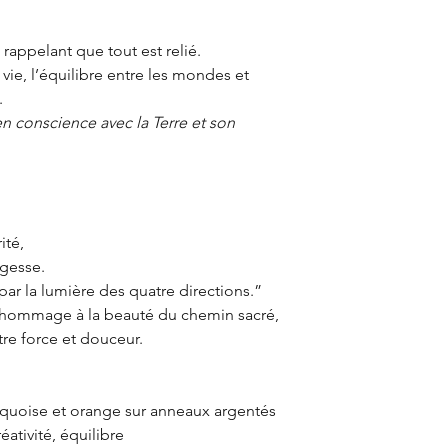
 rappelant que tout est relié.
a vie, l’équilibre entre les mondes et
.
 en conscience avec la Terre et son
ité,
agesse.
ar la lumière des quatre directions.”
n hommage à la beauté du chemin sacré,
ntre force et douceur.
urquoise et orange sur anneaux argentés
éativité, équilibre