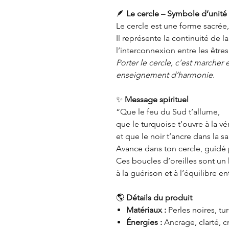
🪶
Le cercle – Symbole d’unité
Le cercle est une forme sacrée,
Il représente la continuité de l
l’interconnexion entre les êtres
Porter le cercle, c’est marcher
enseignement d’harmonie.
✨
Message spirituel
“Que le feu du Sud t’allume,
que le turquoise t’ouvre à la vér
et que le noir t’ancre dans la s
Avance dans ton cercle, guidé p
Ces boucles d’oreilles sont u
à la guérison et à l’équilibre e
🌎
Détails du produit
Matériaux :
Perles noires, t
Énergies :
Ancrage, clarté, cr