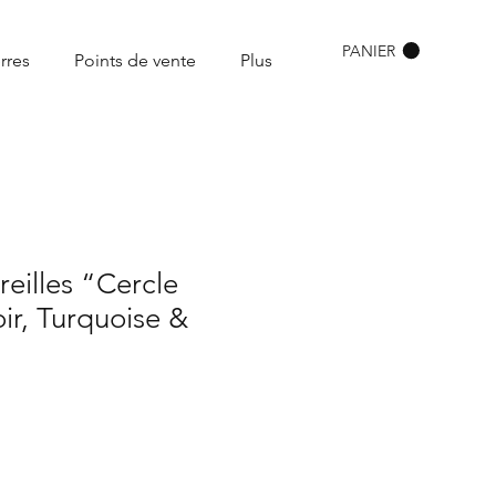
PANIER
rres
Points de vente
Plus
reilles “Cercle
ir, Turquoise &