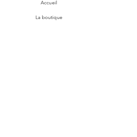
Accueil
La boutique
Qui sommes-nous?
Propriétés des pierres
Événements
Formations
Livraison et retours
Nos points de vente
Contact