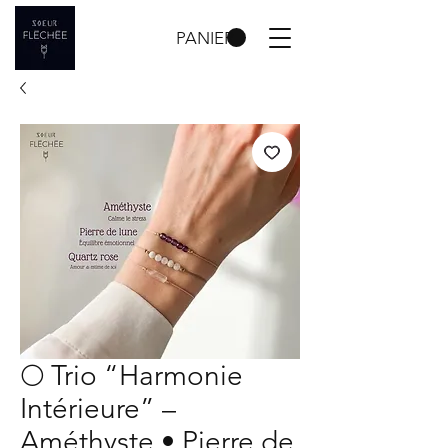
PANIER
🌕 Trio “Harmonie
Intérieure” –
Améthyste • Pierre de