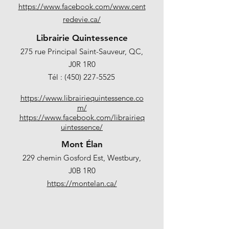
https://www.facebook.com/www.cent
redevie.ca/
Librairie Quintessence
275 rue Principal Saint-Sauveur, QC,
J0R 1R0
Tél :
(450) 227-5525
https://www.librairiequintessence.co
m/
https://www.facebook.com/librairieq
uintessence/
Mont Élan
229 chemin Gosford Est, Westbury,
J0B 1R0
https://montelan.ca/