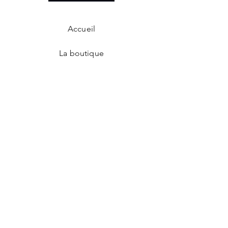
Accueil
La boutique
Qui sommes-nous?
Propriétés des pierres
Événements
Formations
Livraison et retours
Nos points de vente