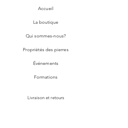
apparaitra dans la boîte de texte
Accueil
de réponse
La boutique
Qui sommes-nous?
Propriétés des pierres
Événements
Formations
Livraison et retours
Nos points de vente
Contact