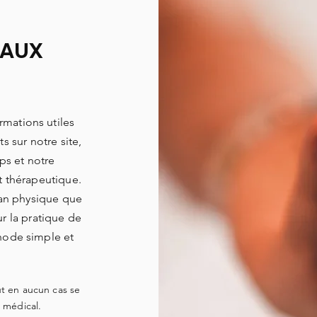
TAUX
rmations utiles
s sur notre site,
rps et notre
t thérapeutique.
lan physique que
r la pratique de
thode simple et
ut en aucun cas se
t médical.